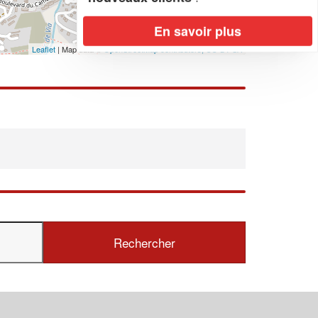
En savoir plus
Leaflet
| Map data ©
OpenStreetMap contributors,
CC-BY-SA