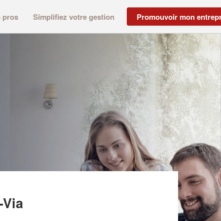
s pros
Simplifiez votre gestion
Promouvoir mon entrepr
INE (SAS)
-Via