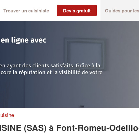
Trouver un cuisiniste
Devis gratuit
Guides pour le
yrénées-Orientales
>
Font-Romeu-Odeillo-Via
>
Entreprise GONZALEZ CUIS
uisine
ISINE (SAS)
à Font-Romeu-Odeillo