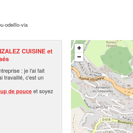
u-odeillo-via
+
ZALEZ CUISINE et
−
sés
eprise : je l'ai fait
i travaillé, c'est un
et soyez
oup de pouce