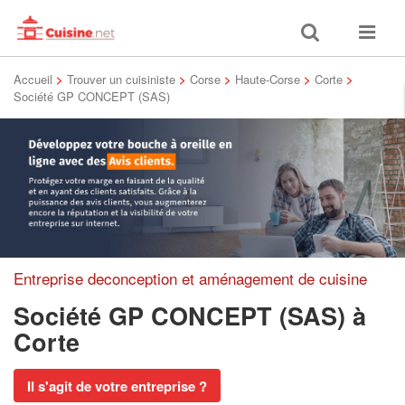
Toggle
Toggle
search
navigat
Accueil
>
Trouver un cuisiniste
>
Corse
>
Haute-Corse
>
Corte
>
Société GP CONCEPT (SAS)
Entreprise deconception et aménagement de cuisine
Société GP CONCEPT (SAS)
à
Corte
Il s'agit de votre entreprise ?