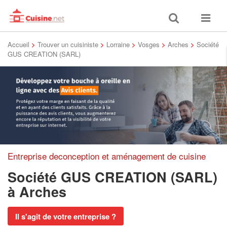
Toggle
Toggle
search
navigat
Accueil
>
Trouver un cuisiniste
>
Lorraine
>
Vosges
>
Arches
>
Société
GUS CREATION (SARL)
Entreprise deconception et aménagement de cuisine
Société GUS CREATION (SARL)
à Arches
Il s'agit de votre entreprise ?