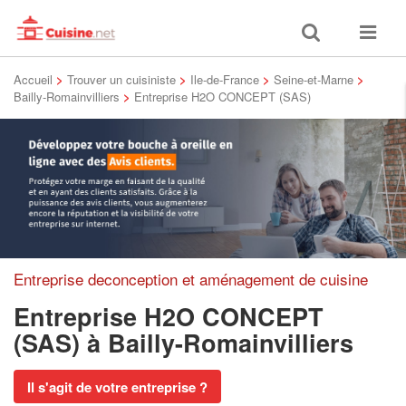
Toggle
Toggle
search
navigat
Accueil
>
Trouver un cuisiniste
>
Ile-de-France
>
Seine-et-Marne
>
Bailly-Romainvilliers
>
Entreprise H2O CONCEPT (SAS)
Entreprise deconception et aménagement de cuisine
Entreprise H2O CONCEPT
(SAS)
à Bailly-Romainvilliers
Il s'agit de votre entreprise ?