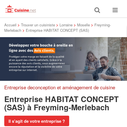
Toggle
Toggle
search
navigat
Accueil
>
Trouver un cuisiniste
>
Lorraine
>
Moselle
>
Freyming-
Merlebach
>
Entreprise HABITAT CONCEPT (SAS)
Entreprise deconception et aménagement de cuisine
Entreprise HABITAT CONCEPT
(SAS)
à Freyming-Merlebach
Il s'agit de votre entreprise ?