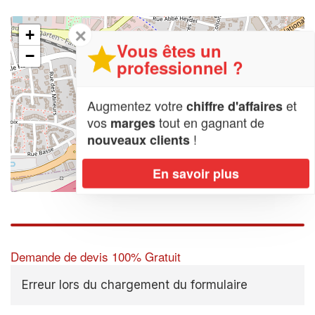
✕
+
Vous êtes un
−
professionnel ?
Augmentez votre
et
chiffre d'affaires
vos
tout en gagnant de
marges
!
nouveaux clients
En savoir plus
Leaflet
| Map data ©
OpenStreetMap contributors,
CC-BY-SA
Demande de devis 100% Gratuit
Erreur lors du chargement du formulaire