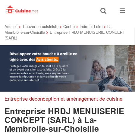
Toggle
Toggle
search
navigat
Accueil
>
Trouver un cuisiniste
>
Centre
>
Indre-et-Loire
>
La-
Membrolle-sur-Choisille
>
Entreprise HRDJ MENUISERIE CONCEPT
(SARL)
Entreprise deconception et aménagement de cuisine
Entreprise HRDJ MENUISERIE
CONCEPT (SARL)
à La-
Membrolle-sur-Choisille