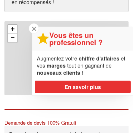
en récompensés !
✕
+
Vous êtes un
−
professionnel ?
Augmentez votre
et
chiffre d'affaires
vos
tout en gagnant de
marges
!
nouveaux clients
En savoir plus
Leaflet
| Map data ©
OpenStreetMap contributors,
CC-BY-SA
Demande de devis 100% Gratuit