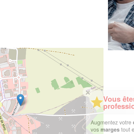
✕
Vous êtes un
professionnel ?
Augmentez votre
et
chiffre d'affaires
vos
tout en gagnant de
marges