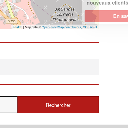
!
nouveaux clients
En savoir plus
Leaflet
| Map data ©
OpenStreetMap contributors,
CC-BY-SA