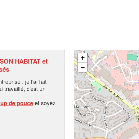
+
SON HABITAT et
−
sés
eprise : je l'ai fait
i travaillé, c'est un
et soyez
oup de pouce