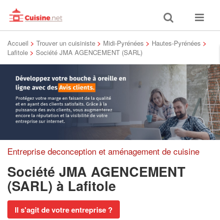
Toggle
Toggle
search
navigat
Accueil
>
Trouver un cuisiniste
>
Midi-Pyrénées
>
Hautes-Pyrénées
>
Lafitole
>
Société JMA AGENCEMENT (SARL)
Entreprise deconception et aménagement de cuisine
Société JMA AGENCEMENT
(SARL)
à Lafitole
Il s'agit de votre entreprise ?