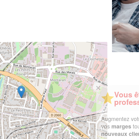
✕
Vous êtes un
professionnel ?
Augmentez votre
et
chiffre d'affaires
vos
tout en gagnant de
marges
!
nouveaux clients