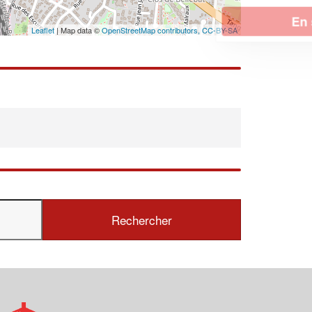
En savoir plus
Leaflet
| Map data ©
OpenStreetMap contributors,
CC-BY-SA