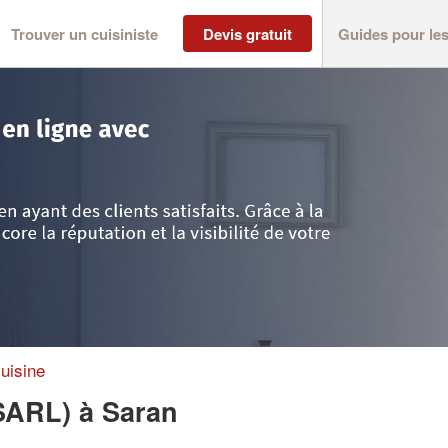
Trouver un cuisiniste
Devis gratuit
Guides pour le
>
Entreprise JWCONCEPT (SARL)
uisine
(SARL)
à Saran