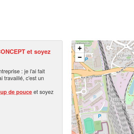
+
ONCEPT et soyez
−
eprise : je l'ai fait
i travaillé, c'est un
et soyez
oup de pouce