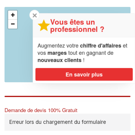
✕
+
Vous êtes un
−
professionnel ?
Augmentez votre
et
chiffre d'affaires
vos
tout en gagnant de
marges
!
nouveaux clients
En savoir plus
Leaflet
| Map data ©
OpenStreetMap contributors,
CC-BY-SA
Demande de devis 100% Gratuit
Erreur lors du chargement du formulaire