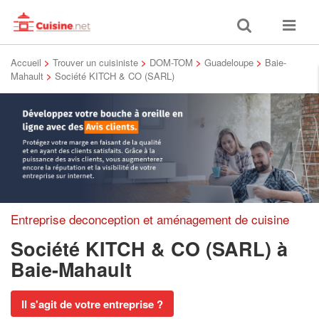
Toggle
Toggle
search
navigat
Accueil
>
Trouver un cuisiniste
>
DOM-TOM
>
Guadeloupe
>
Baie-
Mahault
>
Société KITCH & CO (SARL)
Entreprise deconception et aménagement de cuisine
Société KITCH & CO (SARL)
à
Baie-Mahault
Il s'agit de votre entreprise ?