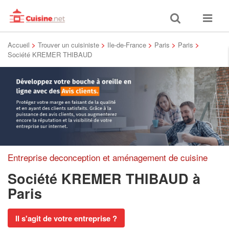
Toggle
Toggle
search
navigat
Accueil
>
Trouver un cuisiniste
>
Ile-de-France
>
Paris
>
Paris
>
Société KREMER THIBAUD
Entreprise deconception et aménagement de cuisine
Société KREMER THIBAUD
à
Paris
Il s'agit de votre entreprise ?