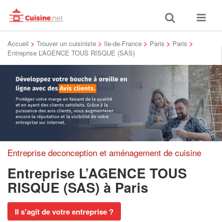
Toggle
Toggle
search
navigat
Accueil
>
Trouver un cuisiniste
>
Ile-de-France
>
Paris
>
Paris
>
Entreprise L’AGENCE TOUS RISQUE (SAS)
Entreprise deconception et aménagement de cuisine
Entreprise L’AGENCE TOUS
RISQUE (SAS)
à Paris
Il s'agit de votre entreprise ?