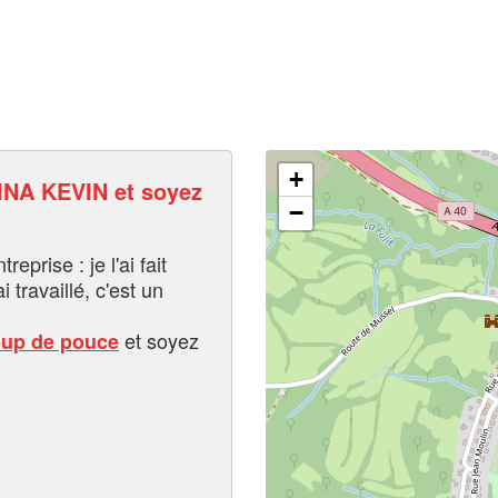
+
NA KEVIN et soyez
−
eprise : je l'ai fait
i travaillé, c'est un
et soyez
oup de pouce