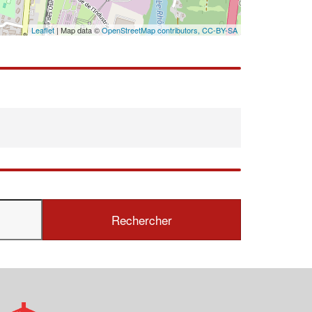
Leaflet
| Map data ©
OpenStreetMap contributors,
CC-BY-SA