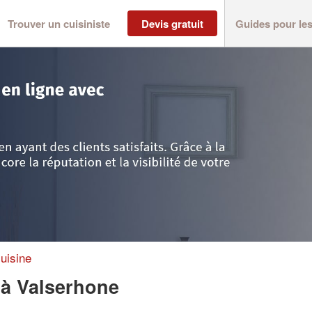
Trouver un cuisiniste
Devis gratuit
Guides pour le
erhone
>
Entreprise LAPINA KEVIN
uisine
N
à Valserhone