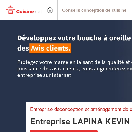
Conseils conception de cuisine
Accueil
>
Trouver un cuisiniste
>
Rhône-Alpes
>
Ain
>
Vals
Entreprise deconception et aménagement de c
Entreprise LAPINA KEVI