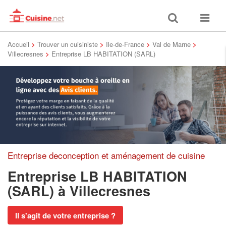
Toggle
Toggle
search
navigat
Accueil
>
Trouver un cuisiniste
>
Ile-de-France
>
Val de Marne
>
Villecresnes
>
Entreprise LB HABITATION (SARL)
Entreprise deconception et aménagement de cuisine
Entreprise LB HABITATION
(SARL)
à Villecresnes
Il s'agit de votre entreprise ?