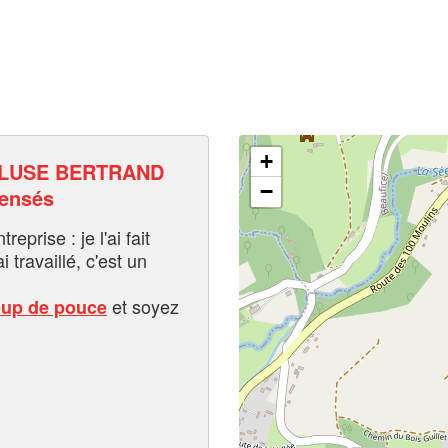
+
CLUSE BERTRAND
−
pensés
eprise : je l'ai fait
i travaillé, c'est un
et soyez
oup de pouce