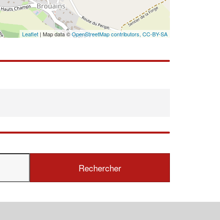
En savoir plus
Leaflet
| Map data ©
OpenStreetMap contributors,
CC-BY-SA