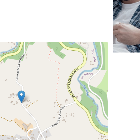
✕
Vous êtes un
professionnel ?
Augmentez votre
et
chiffre d'affaires
vos
tout en gagnant de
marges
!
nouveaux clients