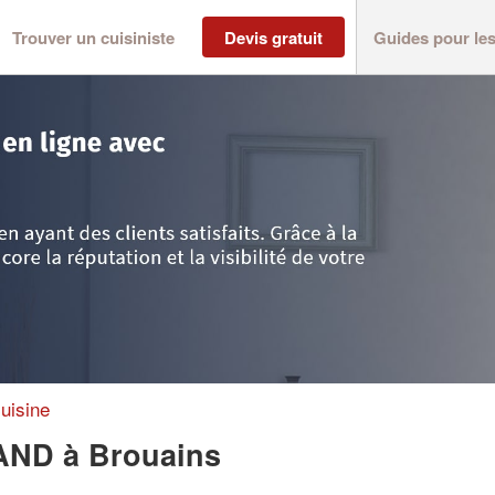
Trouver un cuisiniste
Devis gratuit
Guides pour le
he
>
Brouains
>
Société LECLUSE BERTRAND
uisine
RAND
à Brouains