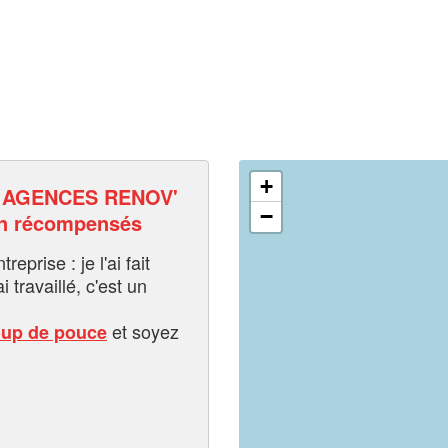
+
 AGENCES RENOV'
−
en récompensés
eprise : je l'ai fait
i travaillé, c'est un
et soyez
oup de pouce