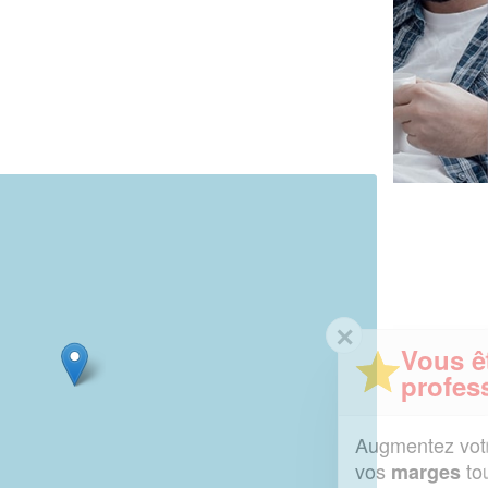
✕
Vous êtes un
professionnel ?
Augmentez votre
et
chiffre d'affaires
vos
tout en gagnant de
marges