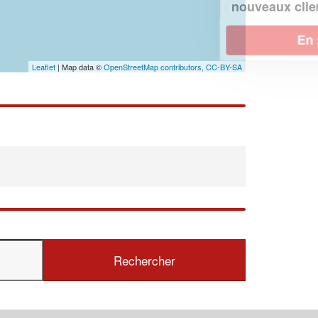
!
nouveaux clients
En savoir plus
Leaflet
| Map data ©
OpenStreetMap contributors,
CC-BY-SA