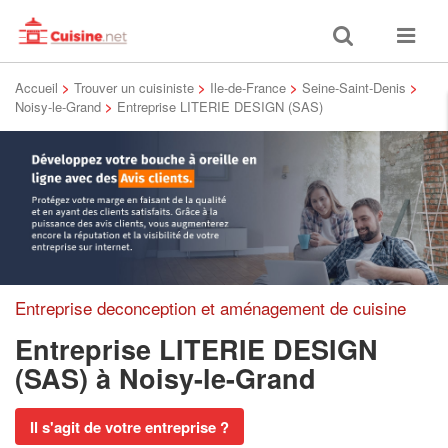
Toggle
Toggle
search
navigat
Accueil
>
Trouver un cuisiniste
>
Ile-de-France
>
Seine-Saint-Denis
>
Noisy-le-Grand
>
Entreprise LITERIE DESIGN (SAS)
Entreprise deconception et aménagement de cuisine
Entreprise LITERIE DESIGN
(SAS)
à Noisy-le-Grand
Il s'agit de votre entreprise ?