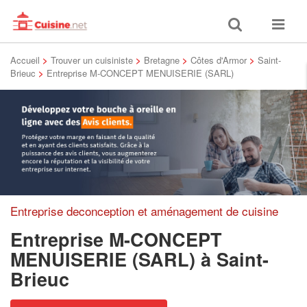
Toggle
Toggle
search
navigat
Accueil
>
Trouver un cuisiniste
>
Bretagne
>
Côtes d'Armor
>
Saint-
Brieuc
>
Entreprise M-CONCEPT MENUISERIE (SARL)
Entreprise deconception et aménagement de cuisine
Entreprise M-CONCEPT
MENUISERIE (SARL)
à Saint-
Brieuc