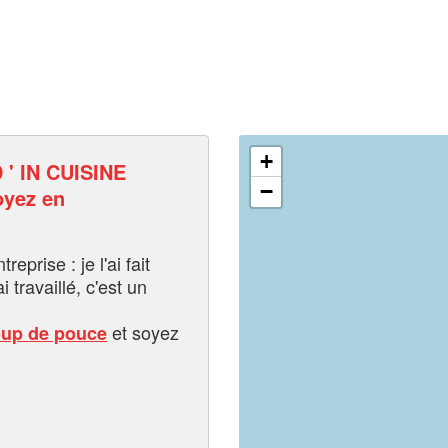
+
' IN CUISINE
−
yez en
eprise : je l'ai fait
i travaillé, c'est un
et soyez
oup de pouce