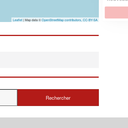
En savoir plus
Leaflet
| Map data ©
OpenStreetMap contributors,
CC-BY-SA