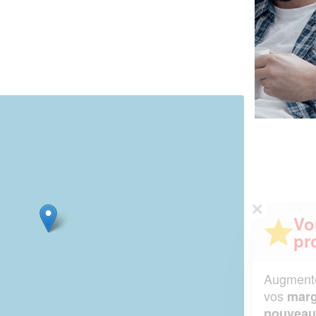
✕
Vous êtes un
professionnel ?
Augmentez votre
et
chiffre d'affaires
vos
tout en gagnant de
marges
!
nouveaux clients