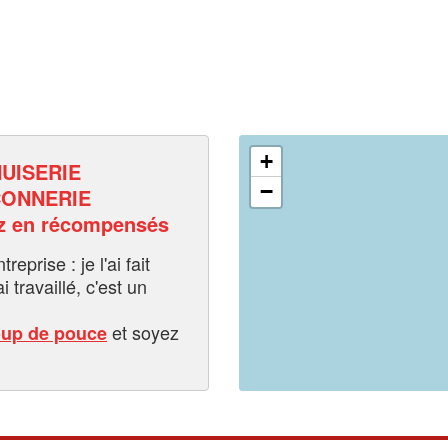
+
UISERIE
−
ONNERIE
z en récompensés
eprise : je l'ai fait
i travaillé, c'est un
et soyez
oup de pouce