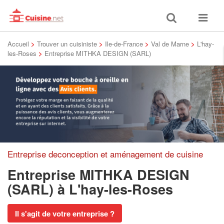
Toggle
Toggle
search
navigat
Accueil
>
Trouver un cuisiniste
>
Ile-de-France
>
Val de Marne
>
L'hay-
les-Roses
>
Entreprise MITHKA DESIGN (SARL)
Entreprise deconception et aménagement de cuisine
Entreprise MITHKA DESIGN
(SARL)
à L'hay-les-Roses
Il s'agit de votre entreprise ?