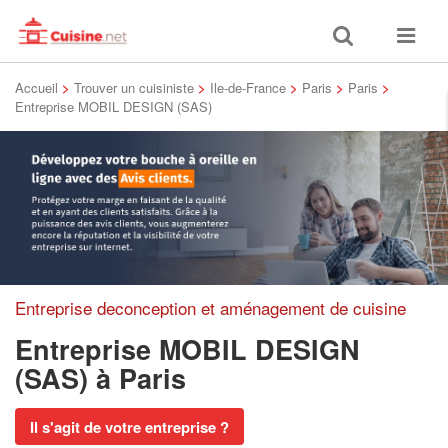
Toggle
Toggle
search
navigat
Accueil
>
Trouver un cuisiniste
>
Ile-de-France
>
Paris
>
Paris
>
Entreprise MOBIL DESIGN (SAS)
Entreprise deconception et aménagement de cuisine
Entreprise MOBIL DESIGN
(SAS)
à Paris
Il s'agit de votre entreprise ?