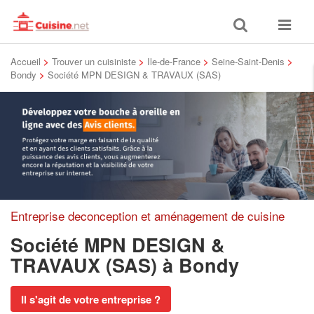
Toggle
Toggle
search
navigat
Accueil
>
Trouver un cuisiniste
>
Ile-de-France
>
Seine-Saint-Denis
>
Bondy
>
Société MPN DESIGN & TRAVAUX (SAS)
Entreprise deconception et aménagement de cuisine
Société MPN DESIGN &
TRAVAUX (SAS)
à Bondy
Il s'agit de votre entreprise ?