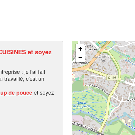
+
UISINES et soyez
−
eprise : je l'ai fait
i travaillé, c'est un
et soyez
oup de pouce