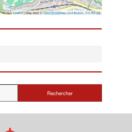
Leaflet
| Map data ©
OpenStreetMap contributors,
CC-BY-SA