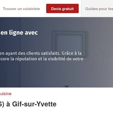
Trouver un cuisiniste
Devis gratuit
Guides pour le
>
Gif-sur-Yvette
>
Société MT CUISINES (SAS)
uisine
S)
à Gif-sur-Yvette