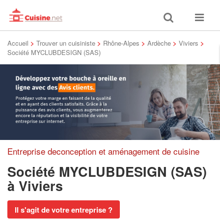
Toggle
Toggle
search
navigat
Accueil
>
Trouver un cuisiniste
>
Rhône-Alpes
>
Ardèche
>
Viviers
>
Société MYCLUBDESIGN (SAS)
Entreprise deconception et aménagement de cuisine
Société MYCLUBDESIGN (SAS)
à Viviers
Il s'agit de votre entreprise ?