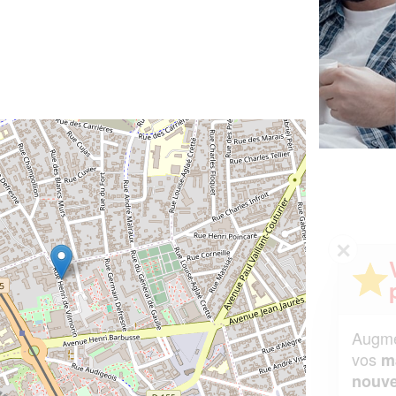
✕
Vous êtes un
professionnel ?
Augmentez votre
et
chiffre d'affaires
vos
tout en gagnant de
marges
!
nouveaux clients