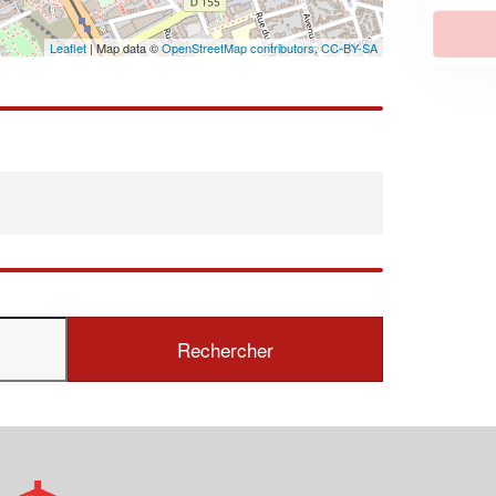
En savoir plus
Leaflet
| Map data ©
OpenStreetMap contributors,
CC-BY-SA