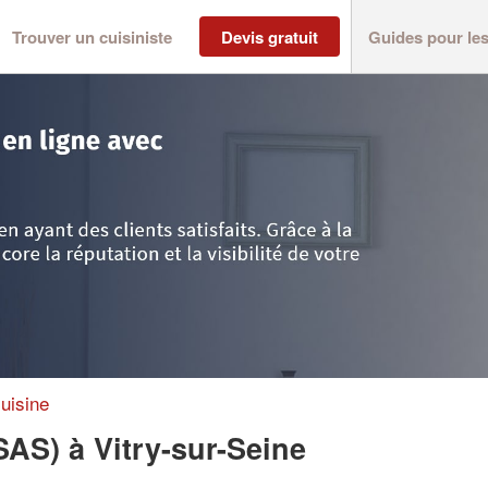
Trouver un cuisiniste
Devis gratuit
Guides pour le
rne
>
Vitry-sur-Seine
>
Entreprise NEW DESIGN (SAS)
uisine
(SAS)
à Vitry-sur-Seine