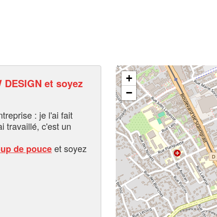
+
DESIGN et soyez
−
eprise : je l'ai fait
i travaillé, c'est un
et soyez
oup de pouce