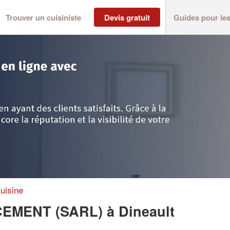
Trouver un cuisiniste
Devis gratuit
Guides pour le
neault
>
Société NORMANT AGENCEMENT (SARL)
uisine
CEMENT (SARL)
à Dineault