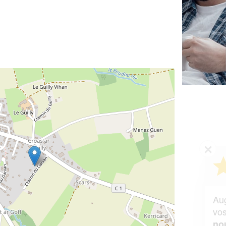
✕
Vous êtes un
professionnel ?
Augmentez votre
et
chiffre d'affaires
vos
tout en gagnant de
marges
!
nouveaux clients