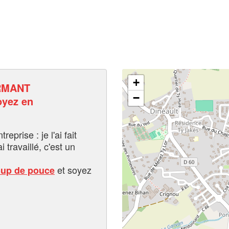
+
RMANT
−
yez en
eprise : je l'ai fait
i travaillé, c'est un
et soyez
oup de pouce