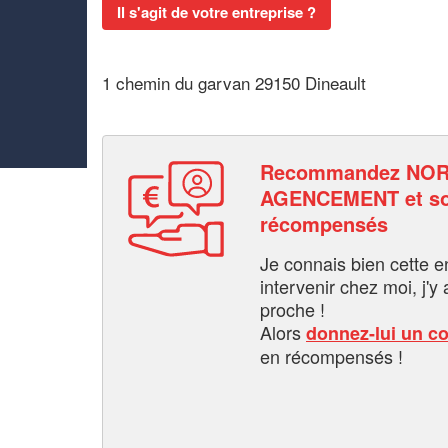
Il s'agit de votre entreprise ?
1 chemin du garvan 29150 Dineault
Recommandez NO
AGENCEMENT et so
récompensés
Je connais bien cette entr
intervenir chez moi, j'y a
proche !
Alors
donnez-lui un c
en récompensés !