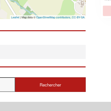
En savoir plus
Leaflet
| Map data ©
OpenStreetMap contributors,
CC-BY-SA