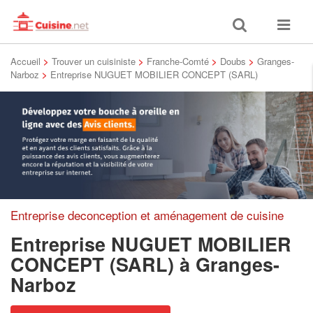
Toggle
Toggle
search
navigat
Accueil
>
Trouver un cuisiniste
>
Franche-Comté
>
Doubs
>
Granges-
Narboz
>
Entreprise NUGUET MOBILIER CONCEPT (SARL)
Entreprise deconception et aménagement de cuisine
Entreprise NUGUET MOBILIER
CONCEPT (SARL)
à Granges-
Narboz