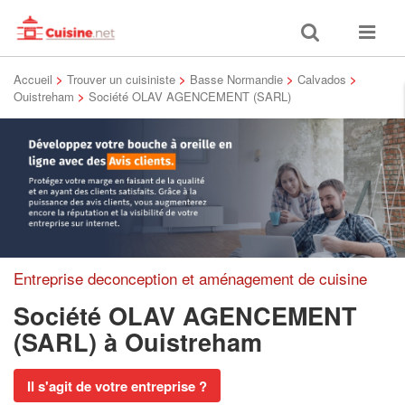
Toggle
Toggle
search
navigat
Accueil
>
Trouver un cuisiniste
>
Basse Normandie
>
Calvados
>
Ouistreham
>
Société OLAV AGENCEMENT (SARL)
Entreprise deconception et aménagement de cuisine
Société OLAV AGENCEMENT
(SARL)
à Ouistreham
Il s'agit de votre entreprise ?