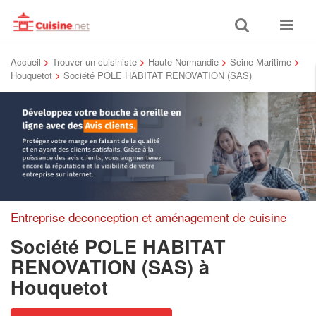
Toggle
Toggle
search
navigat
Accueil
>
Trouver un cuisiniste
>
Haute Normandie
>
Seine-Maritime
>
Houquetot
>
Société POLE HABITAT RENOVATION (SAS)
Entreprise deconception et aménagement de cuisine
Société POLE HABITAT
RENOVATION (SAS)
à
Houquetot