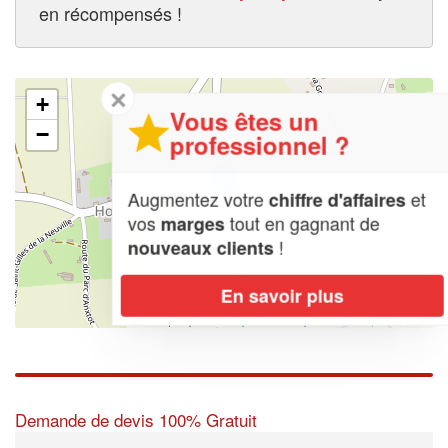
en récompensés !
✕
+
Vous êtes un
−
professionnel ?
Augmentez votre
et
chiffre d'affaires
vos
tout en gagnant de
marges
!
nouveaux clients
En savoir plus
Leaflet
| Map data ©
OpenStreetMap contributors,
CC-BY-SA
Demande de devis 100% Gratuit