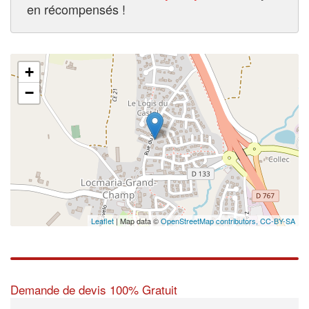
en récompensés !
+
−
Leaflet
| Map data ©
OpenStreetMap contributors,
CC-BY-SA
Demande de devis 100% Gratuit