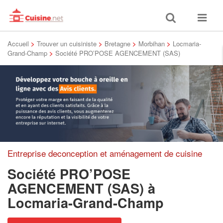
Toggle
Toggle
search
navigat
Accueil
>
Trouver un cuisiniste
>
Bretagne
>
Morbihan
>
Locmaria-
Grand-Champ
>
Société PRO’POSE AGENCEMENT (SAS)
Entreprise deconception et aménagement de cuisine
Société PRO’POSE
AGENCEMENT (SAS)
à
Locmaria-Grand-Champ