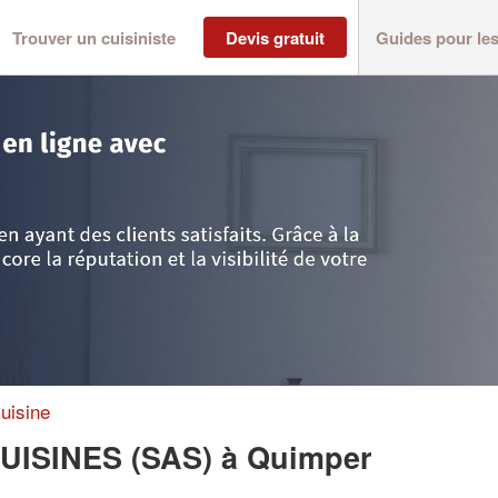
Trouver un cuisiniste
Devis gratuit
Guides pour le
imper
>
Société QUIMPER BODY CUISINES (SAS)
uisine
UISINES (SAS)
à Quimper