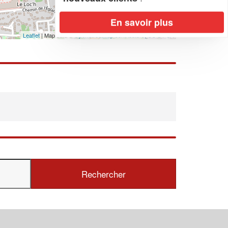
En savoir plus
Leaflet
| Map data ©
OpenStreetMap contributors,
CC-BY-SA