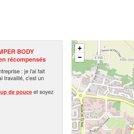
+
IMPER BODY
−
 en récompensés
eprise : je l'ai fait
i travaillé, c'est un
et soyez
oup de pouce