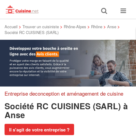
Toggle
Toggle
search
navigat
Accueil
>
Trouver un cuisiniste
>
Rhône-Alpes
>
Rhône
>
Anse
>
Société RC CUISINES (SARL)
Entreprise deconception et aménagement de cuisine
Société RC CUISINES (SARL)
à
Anse
Il s'agit de votre entreprise ?