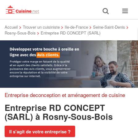
Toggle
Toggle
search
navigat
Accueil
>
Trouver un cuisiniste
>
Ile-de-France
>
Seine-Saint-Denis
>
Rosny-Sous-Bois
>
Entreprise RD CONCEPT (SARL)
Entreprise deconception et aménagement de cuisine
Entreprise RD CONCEPT
(SARL)
à Rosny-Sous-Bois
Il s'agit de votre entreprise ?