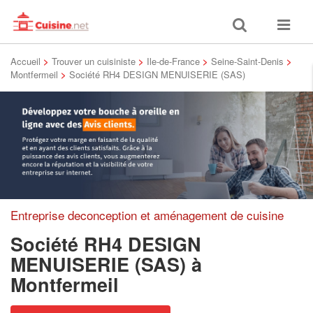
Toggle
Toggle
search
navigat
Accueil
>
Trouver un cuisiniste
>
Ile-de-France
>
Seine-Saint-Denis
>
Montfermeil
>
Société RH4 DESIGN MENUISERIE (SAS)
Entreprise deconception et aménagement de cuisine
Société RH4 DESIGN
MENUISERIE (SAS)
à
Montfermeil