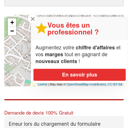
✕
+
Vous êtes un
professionnel ?
−
Augmentez votre
et
chiffre d'affaires
vos
tout en gagnant de
marges
!
nouveaux clients
En savoir plus
Leaflet
| Map data ©
OpenStreetMap contributors,
CC-BY-SA
Demande de devis 100% Gratuit
Erreur lors du chargement du formulaire