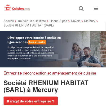
Toggle
Toggle
search
navigat
Accueil
>
Trouver un cuisiniste
>
Rhône-Alpes
>
Savoie
>
Mercury
>
Société RHENIUM HABITAT (SARL)
Entreprise deconception et aménagement de cuisine
Société RHENIUM HABITAT
(SARL)
à Mercury
Il s'agit de votre entreprise ?