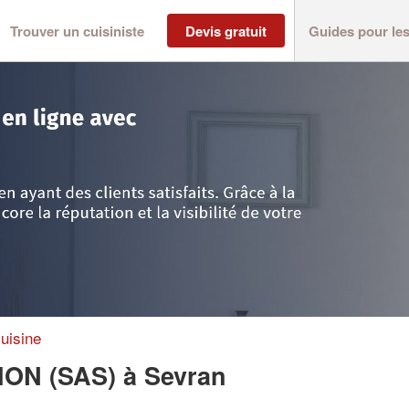
Trouver un cuisiniste
Devis gratuit
Guides pour le
nt-Denis
>
Sevran
>
Entreprise SAN CONCEPTION (SAS)
uisine
ION (SAS)
à Sevran