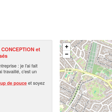
+
 CONCEPTION et
−
sés
eprise : je l'ai fait
i travaillé, c'est un
et soyez
oup de pouce