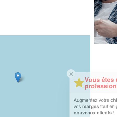
✕
Vous êtes un
professionnel ?
Augmentez votre
et
chiffre d'affaires
vos
tout en gagnant de
marges
!
nouveaux clients