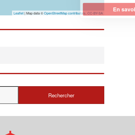
En savoir plus
Leaflet
| Map data ©
OpenStreetMap contributors,
CC-BY-SA