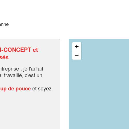
anne
+
I-CONCEPT et
−
sés
eprise : je l'ai fait
i travaillé, c'est un
et soyez
oup de pouce