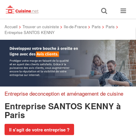
Toggle
Toggle
search
navigat
Accueil
>
Trouver un cuisiniste
>
Ile-de-France
>
Paris
>
Paris
>
Entreprise SANTOS KENNY
Entreprise deconception et aménagement de cuisine
Entreprise SANTOS KENNY
à
Paris
Il s'agit de votre entreprise ?