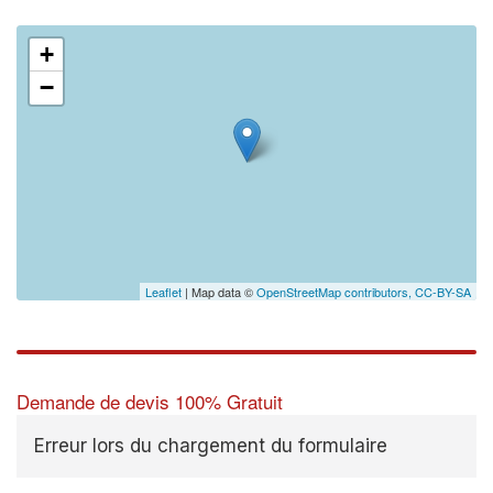
+
−
✕
Vous
prof
Augmentez 
vos
marges
nouveaux c
Leaflet
| Map data ©
OpenStreetMap contributors,
CC-BY-SA
Demande de devis 100% Gratuit
Erreur lors du chargement du formulaire