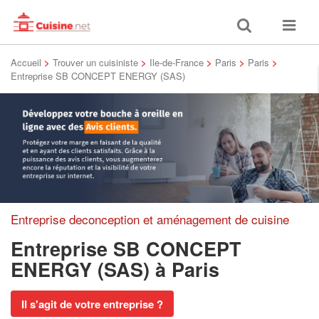
Toggle
Toggle
search
navigat
Accueil
>
Trouver un cuisiniste
>
Ile-de-France
>
Paris
>
Paris
>
Entreprise SB CONCEPT ENERGY (SAS)
Entreprise deconception et aménagement de cuisine
Entreprise SB CONCEPT
ENERGY (SAS)
à Paris
Il s'agit de votre entreprise ?