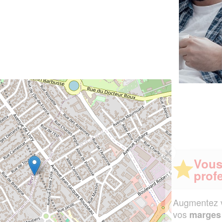
✕
Vous êtes un
professionnel ?
Augmentez votre
et
chiffre d'affaires
vos
tout en gagnant de
marges