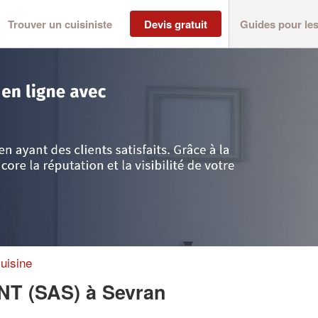
Trouver un cuisiniste
Devis gratuit
Guides pour le
nt-Denis
>
Sevran
>
Société SEVE AGENCEMENT (SAS)
uisine
NT (SAS)
à Sevran