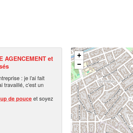
+
E AGENCEMENT et
−
sés
eprise : je l'ai fait
i travaillé, c'est un
et soyez
oup de pouce