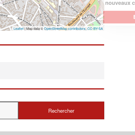
!
nouveaux clients
En savoir plus
Leaflet
| Map data ©
OpenStreetMap contributors,
CC-BY-SA