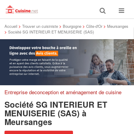
Toggle
Toggle
search
navigat
Accueil
>
Trouver un cuisiniste
>
Bourgogne
>
Côte-d'Or
>
Meursanges
>
Société SG INTERIEUR ET MENUISERIE (SAS)
Entreprise deconception et aménagement de cuisine
Société SG INTERIEUR ET
MENUISERIE (SAS)
à
Meursanges