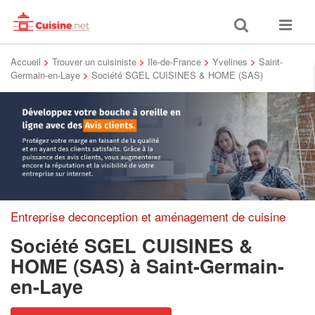
Toggle
Toggle
search
navigat
Accueil
>
Trouver un cuisiniste
>
Ile-de-France
>
Yvelines
>
Saint-
Germain-en-Laye
>
Société SGEL CUISINES & HOME (SAS)
Entreprise deconception et aménagement de cuisine
Société SGEL CUISINES &
HOME (SAS)
à Saint-Germain-
en-Laye