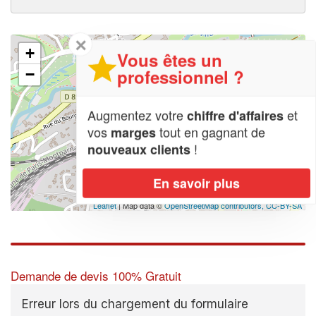
✕
+
Vous êtes un
professionnel ?
−
Augmentez votre
et
chiffre d'affaires
vos
tout en gagnant de
marges
!
nouveaux clients
En savoir plus
Leaflet
| Map data ©
OpenStreetMap contributors,
CC-BY-SA
Demande de devis 100% Gratuit
Erreur lors du chargement du formulaire