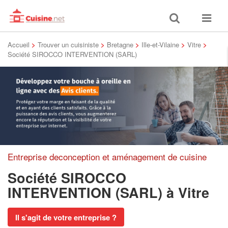
Toggle
Toggle
search
navigat
Accueil
>
Trouver un cuisiniste
>
Bretagne
>
Ille-et-Vilaine
>
Vitre
>
Société SIROCCO INTERVENTION (SARL)
Entreprise deconception et aménagement de cuisine
Société SIROCCO
INTERVENTION (SARL)
à Vitre
Il s'agit de votre entreprise ?