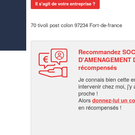
Il s'agit de votre entreprise ?
70 tivoli post colon 97234 Fort-de-france
Recommandez SOC
D'AMENAGEMENT DU
récompensés
Je connais bien cette entr
intervenir chez moi, j'y a
proche !
Alors
donnez-lui un c
en récompensés !