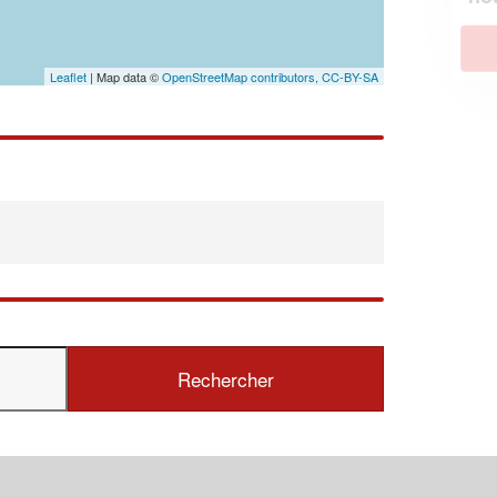
En savoir plus
Leaflet
| Map data ©
OpenStreetMap contributors,
CC-BY-SA