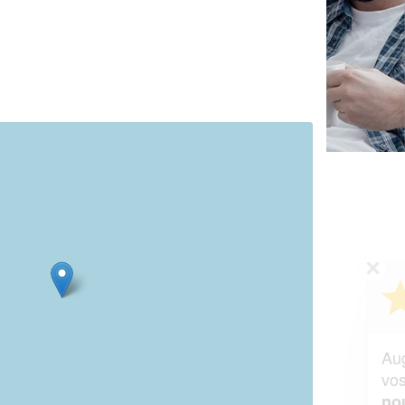
✕
Vous êtes un
professionnel ?
Augmentez votre
et
chiffre d'affaires
vos
tout en gagnant de
marges
!
nouveaux clients