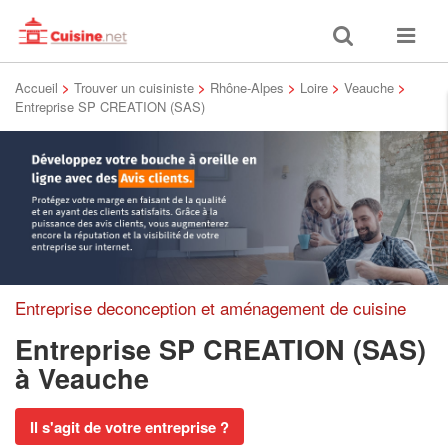
Toggle
Toggle
search
navigat
Accueil
>
Trouver un cuisiniste
>
Rhône-Alpes
>
Loire
>
Veauche
>
Entreprise SP CREATION (SAS)
Entreprise deconception et aménagement de cuisine
Entreprise SP CREATION (SAS)
à Veauche
Il s'agit de votre entreprise ?