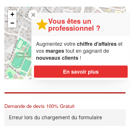
✕
+
Vous êtes un
−
professionnel ?
Augmentez votre
et
chiffre d'affaires
vos
tout en gagnant de
marges
!
nouveaux clients
En savoir plus
Leaflet
| Map data ©
OpenStreetMap contributors,
CC-BY-SA
Demande de devis 100% Gratuit
Erreur lors du chargement du formulaire