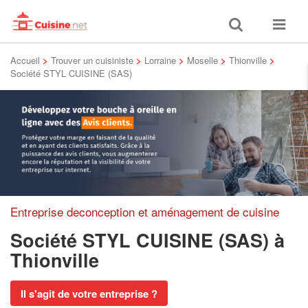
Toggle
Toggle
search
navigat
Accueil
>
Trouver un cuisiniste
>
Lorraine
>
Moselle
>
Thionville
>
Société STYL CUISINE (SAS)
Entreprise deconception et aménagement de cuisine
Société STYL CUISINE (SAS)
à
Thionville
Il s'agit de votre entreprise ?