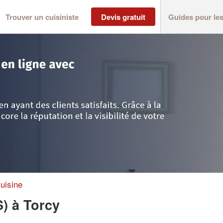
Trouver un cuisiniste
Devis gratuit
Guides pour le
re
>
Torcy
>
Société UP CUISINES (SAS)
uisine
S)
à Torcy