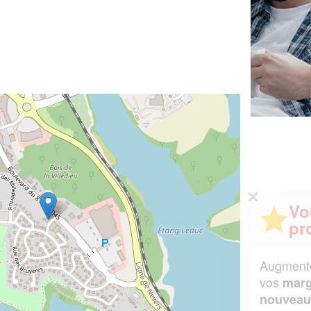
✕
Vous êtes un
professionnel ?
Augmentez votre
et
chiffre d'affaires
vos
tout en gagnant de
marges
!
nouveaux clients