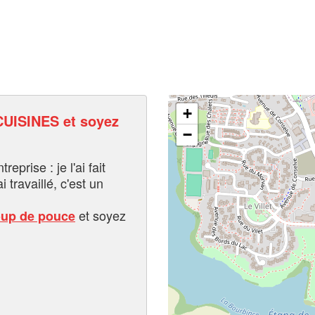
+
UISINES et soyez
−
eprise : je l'ai fait
i travaillé, c'est un
et soyez
oup de pouce