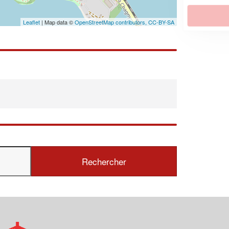
En savoir plus
Leaflet
| Map data ©
OpenStreetMap contributors,
CC-BY-SA