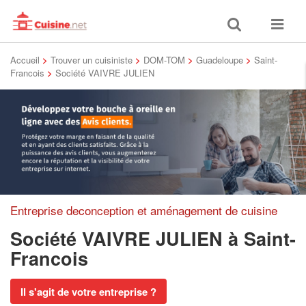
Toggle
Toggle
search
navigat
Accueil
>
Trouver un cuisiniste
>
DOM-TOM
>
Guadeloupe
>
Saint-
Francois
>
Société VAIVRE JULIEN
Entreprise deconception et aménagement de cuisine
Société VAIVRE JULIEN
à Saint-
Francois
Il s'agit de votre entreprise ?