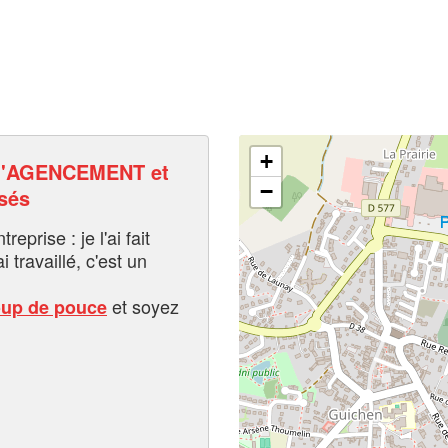
+
'AGENCEMENT et
−
sés
eprise : je l'ai fait
i travaillé, c'est un
et soyez
oup de pouce