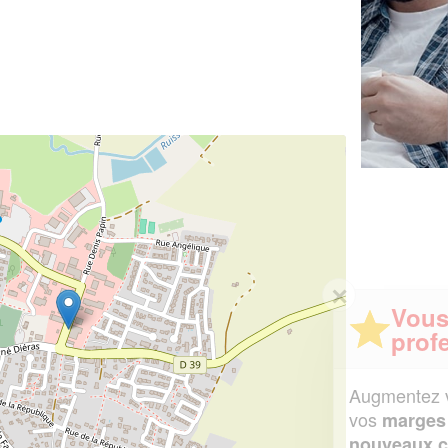
✕
Vous êtes un
professionnel ?
Augmentez votre
et
chiffre d'affaires
vos
tout en gagnant de
marges
!
nouveaux clients