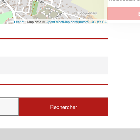
En savoir plus
Leaflet
| Map data ©
OpenStreetMap contributors,
CC-BY-SA